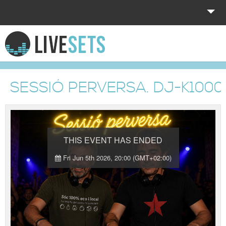
HOME
EXPLORE
SESSIÓ PERVERSA. DJ-K100
DONATE
LOG IN
THIS EVENT HAS ENDED
Fri Jun 5th 2026, 20:00 (GMT+02:00)